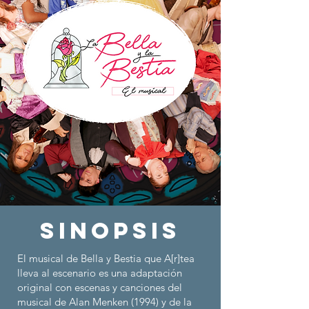
SINOPSIS
El musical de Bella y Bestia que A[r]tea
lleva al escenario es una adaptación
original con escenas y canciones del
musical de Alan Menken (1994) y de la