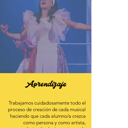
Aprendizaje
Trabajamos cuidadosamente todo el
proceso de creación de cada musical
haciendo que cada alumno/a crezca
como persona y como artista,