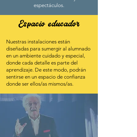
espectáculos.
Espacio educador
Nuestras instalaciones están
diseñadas para sumergir al alumnado
en un ambiente cuidado y especial,
donde cada detalle es parte del
aprendizaje. De este modo, podrán
sentirse en un espacio de confianza
donde ser ellos/as mismos/as.